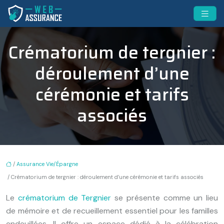
Crématorium de tergnier :
déroulement d’une
cérémonie et tarifs
associés
/
Assurance Vie/Épargne
/ Crématorium de tergnier : déroulement d’une cérémonie et tarifs associés
Le
crématorium de Tergnier
se présente comme un lieu
de mémoire et de recueillement essentiel pour les familles
endeuillées. Il offre un espace dédié à la célébration