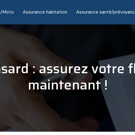
o/Moto
Assurance habitation
Assurance santé/prévoyan
asard : assurez votre 
maintenant !